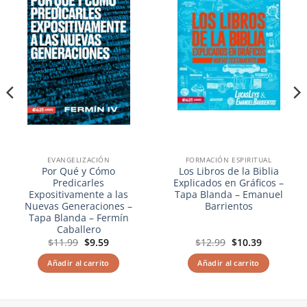
deseos
deseos
EVANGELIZACIÓN
FORMACIÓN ESPIRITUAL
Por Qué y Cómo
Los Libros de la Biblia
Predicarles
Explicados en Gráficos –
Expositivamente a las
Tapa Blanda – Emanuel
Nuevas Generaciones –
Barrientos
Tapa Blanda – Fermín
Caballero
El
El
El
El
$
11.99
$
9.59
$
12.99
$
10.39
precio
precio
precio
precio
original
actual
original
actual
Añadir al carrito
Añadir al carrito
era:
es:
era:
es:
$11.99.
$9.59.
$12.99.
$10.39.