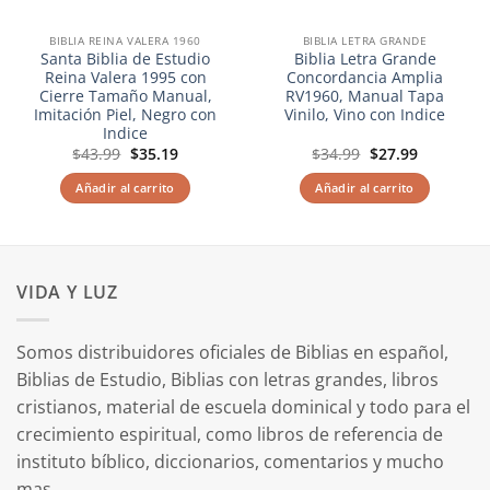
BIBLIA REINA VALERA 1960
BIBLIA LETRA GRANDE
Santa Biblia de Estudio
Biblia Letra Grande
Reina Valera 1995 con
Concordancia Amplia
Cierre Tamaño Manual,
RV1960, Manual Tapa
Imitación Piel, Negro con
Vinilo, Vino con Indice
Indice
El
El
El
El
$
43.99
$
35.19
$
34.99
$
27.99
precio
precio
precio
precio
original
actual
original
actual
Añadir al carrito
Añadir al carrito
era:
es:
era:
es:
$43.99.
$35.19.
$34.99.
$27.99.
VIDA Y LUZ
Somos distribuidores oficiales de Biblias en español,
Biblias de Estudio, Biblias con letras grandes, libros
cristianos, material de escuela dominical y todo para el
crecimiento espiritual, como libros de referencia de
instituto bíblico, diccionarios, comentarios y mucho
mas.