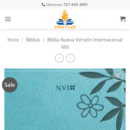
Skip
Llámenos:
727-443-2061
to
content
Inicio
/
Biblias
/
Biblia Nueva Versión Internacional
NVI
Sale
Añadir
a la
lista
de
deseos