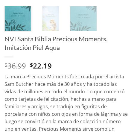
NVI Santa Biblia Precious Moments,
Imitación Piel Aqua
El
El
36.99
22.19
$
$
precio
precio
La marca
Precious Moments
fue creada por el artista
original
actual
Sam Butcher hace más de 30 años y ha tocado las
era:
es:
vidas de millones en todo el mundo. Lo que comenzó
$36.99.
$22.19.
como tarjetas de felicitación, hechas a mano para
familiares y amigos, se tradujo en figuritas de
porcelana con niños con ojos en forma de lágrima y se
luego se convirtió en la marca de colección número
uno en ventas.
Precious Moments
sirve como un