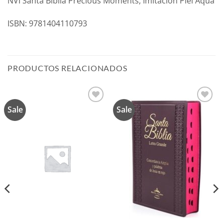
NVI Santa Biblia Precious Moments, Imitación Piel Aqua
ISBN: 9781404110793
PRODUCTOS RELACIONADOS
Sale
Sale
Añadir
Añadir
a la
a la
lista de
lista de
deseos
deseos