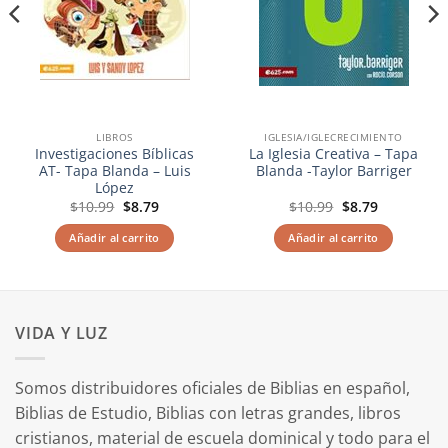
LIBROS
IGLESIA/IGLECRECIMIENTO
Investigaciones Bíblicas
La Iglesia Creativa – Tapa
AT- Tapa Blanda – Luis
Blanda -Taylor Barriger
López
El
El
El
El
$
10.99
$
8.79
$
10.99
$
8.79
precio
precio
precio
precio
original
actual
original
actual
Añadir al carrito
Añadir al carrito
era:
es:
era:
es:
$10.99.
$8.79.
$10.99.
$8.79.
VIDA Y LUZ
Somos distribuidores oficiales de Biblias en español,
Biblias de Estudio, Biblias con letras grandes, libros
cristianos, material de escuela dominical y todo para el