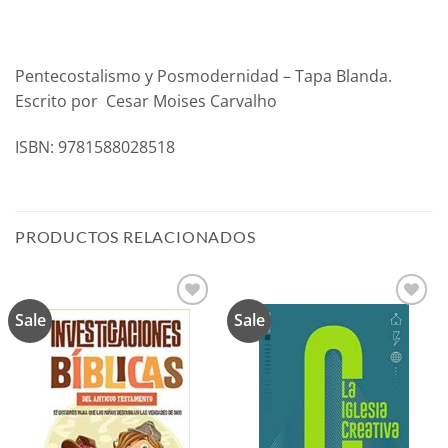
Pentecostalismo y Posmodernidad – Tapa Blanda.
Escrito por Cesar Moises Carvalho
ISBN: 9781588028518
PRODUCTOS RELACIONADOS
Sale
Sale
Añadir
Añadir
a la
a la
lista de
lista de
deseos
deseos