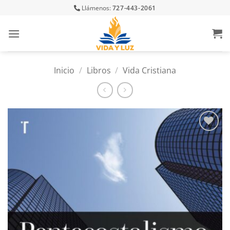
Skip
Llámenos:
727-443-2061
to
content
Inicio
/
Libros
/
Vida Cristiana
Añadir
a la
lista
de
deseos