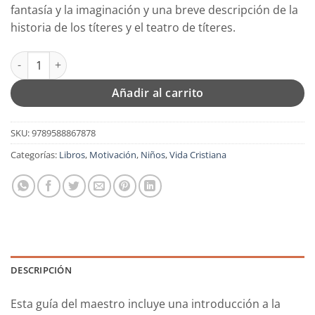
fantasía y la imaginación y una breve descripción de la
era:
es:
historia de los títeres y el teatro de títeres.
$15.99.
$12.79.
Pinocho - Cartilla Tapa Blanda - Guía AMO cantidad
Añadir al carrito
SKU:
9789588867878
Categorías:
Libros
,
Motivación
,
Niños
,
Vida Cristiana
DESCRIPCIÓN
Esta guía del maestro incluye una introducción a la