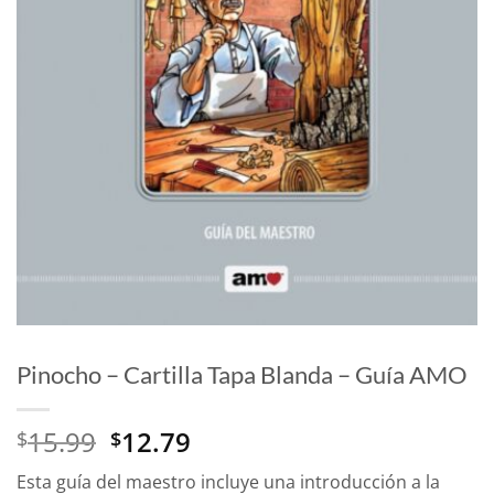
Pinocho – Cartilla Tapa Blanda – Guía AMO
El
El
15.99
12.79
$
$
precio
precio
Esta guía del maestro incluye una introducción a la
original
actual