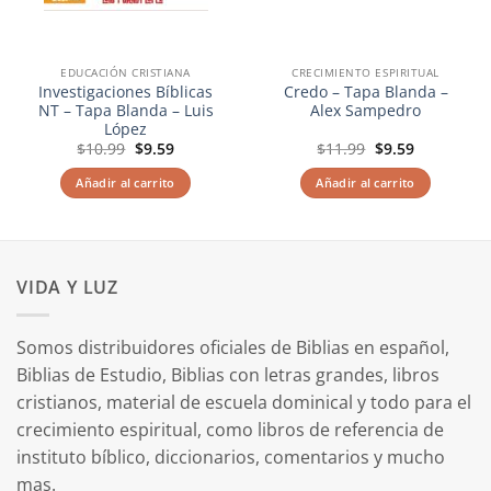
EDUCACIÓN CRISTIANA
CRECIMIENTO ESPIRITUAL
Investigaciones Bíblicas
Credo – Tapa Blanda –
NT – Tapa Blanda – Luis
Alex Sampedro
López
El
El
El
El
$
10.99
$
9.59
$
11.99
$
9.59
precio
precio
precio
precio
original
actual
original
actual
Añadir al carrito
Añadir al carrito
era:
es:
era:
es:
$10.99.
$9.59.
$11.99.
$9.59.
VIDA Y LUZ
Somos distribuidores oficiales de Biblias en español,
Biblias de Estudio, Biblias con letras grandes, libros
cristianos, material de escuela dominical y todo para el
crecimiento espiritual, como libros de referencia de
instituto bíblico, diccionarios, comentarios y mucho
mas.