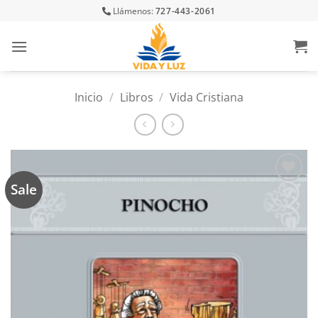
Skip
Llámenos:
727-443-2061
to
content
Inicio
/
Libros
/
Vida Cristiana
Sale
Añadir
a la
lista
de
deseos