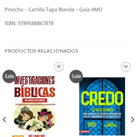
Pinocho – Cartilla Tapa Blanda – Guía AMO
ISBN: 9789588867878
PRODUCTOS RELACIONADOS
Sale
Sale
Añadir
Añadir
a la
a la
lista de
lista de
deseos
deseos