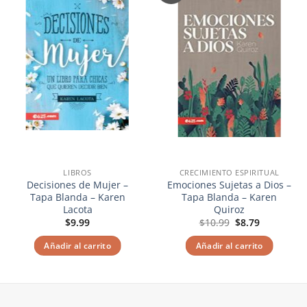
a la
a la
lista de
lista de
deseos
deseos
LIBROS
CRECIMIENTO ESPIRITUAL
Decisiones de Mujer –
Emociones Sujetas a Dios –
Tapa Blanda – Karen
Tapa Blanda – Karen
Lacota
Quiroz
El
El
$
9.99
$
10.99
$
8.79
precio
precio
original
actual
Añadir al carrito
Añadir al carrito
era:
es:
$10.99.
$8.79.