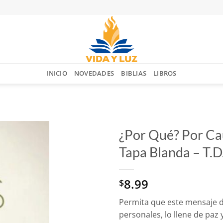
INICIO
NOVEDADES
BIBLIAS
LIBROS
¿Por Qué? Por Cau
Tapa Blanda – T.D
Añadir
a la
lista
8.99
$
de
deseos
Permita que este mensaje d
personales, lo llene de paz