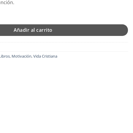
unción.
n - Edición Bolsillo - Tapa Blanda - T.D. Jakes cantidad
Añadir al carrito
Libros
,
Motivación
,
Vida Cristiana