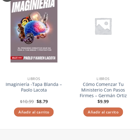
a la
a la
lista de
lista de
deseos
deseos
LIBROS
LIBROS
Imaginiería -Tapa Blanda –
Cómo Comenzar Tu
Paolo Lacota
Ministerio Con Pasos
Firmes – Germán Ortiz
El
El
$
10.99
$
8.79
$
9.99
precio
precio
original
actual
Añadir al carrito
Añadir al carrito
era:
es:
$10.99.
$8.79.