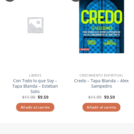
a la
a la
lista de
lista de
deseos
deseos
LIBROS
CRECIMIENTO ESPIRITUAL
Con Todo lo que Soy –
Credo – Tapa Blanda – Alex
Tapa Blanda – Esteban
Sampedro
Solis
El
El
El
El
$
11.99
$
9.59
$
11.99
$
9.59
precio
precio
precio
precio
original
actual
original
actual
Añadir al carrito
Añadir al carrito
era:
es:
era:
es:
$11.99.
$9.59.
$11.99.
$9.59.