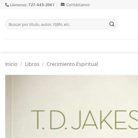
Skip
Contáctanos
Llámenos:
727-443-2061
to
content
Buscar
por:
Inicio
/
Libros
/
Crecimiento Espiritual