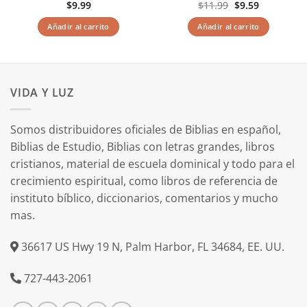
El
El
$
9.99
$
11.99
$
9.59
precio
precio
original
actual
Añadir al carrito
Añadir al carrito
era:
es:
$11.99.
$9.59.
VIDA Y LUZ
Somos distribuidores oficiales de Biblias en español,
Biblias de Estudio, Biblias con letras grandes, libros
cristianos, material de escuela dominical y todo para el
crecimiento espiritual, como libros de referencia de
instituto bíblico, diccionarios, comentarios y mucho
mas.
36617 US Hwy 19 N, Palm Harbor, FL 34684, EE. UU.
727-443-2061