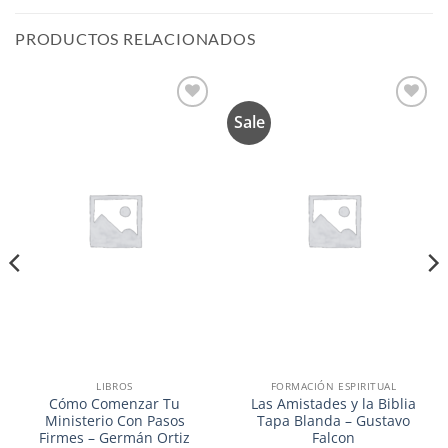
PRODUCTOS RELACIONADOS
Sale
Añadir
Añadir
a la
a la
lista de
lista de
deseos
deseos
LIBROS
FORMACIÓN ESPIRITUAL
Cómo Comenzar Tu
Las Amistades y la Biblia
Ministerio Con Pasos
Tapa Blanda – Gustavo
Firmes – Germán Ortiz
Falcon