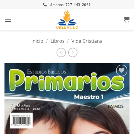
Skip
Llámenos:
727-443-2061
to
content
Inicio
/
Libros
/
Vida Cristiana
Añadir
a la
lista
de
deseos