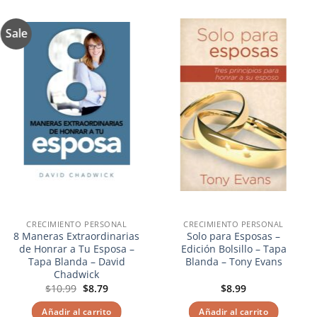
Sale
Añadir
Añadir
a la
a la
lista de
lista de
deseos
deseos
CRECIMIENTO PERSONAL
CRECIMIENTO PERSONAL
8 Maneras Extraordinarias
Solo para Esposas –
de Honrar a Tu Esposa –
Edición Bolsillo – Tapa
Tapa Blanda – David
Blanda – Tony Evans
Chadwick
El
El
$
10.99
$
8.79
$
8.99
precio
precio
original
actual
Añadir al carrito
Añadir al carrito