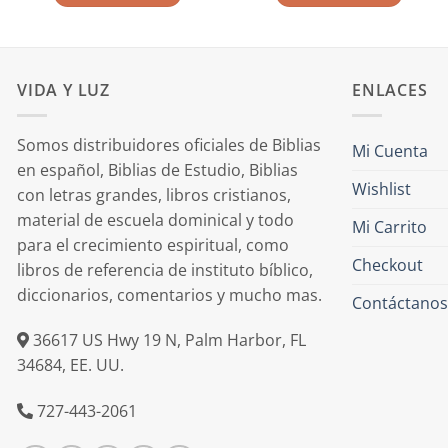
era:
es:
$10.99.
$8.79.
VIDA Y LUZ
ENLACES
Somos distribuidores oficiales de Biblias
Mi Cuenta
en español, Biblias de Estudio, Biblias
Wishlist
con letras grandes, libros cristianos,
material de escuela dominical y todo
Mi Carrito
para el crecimiento espiritual, como
Checkout
libros de referencia de instituto bíblico,
diccionarios, comentarios y mucho mas.
Contáctanos
36617 US Hwy 19 N, Palm Harbor, FL
34684, EE. UU.
727-443-2061