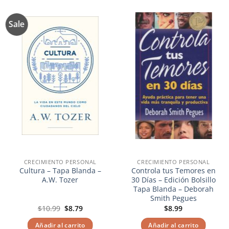
Sale
Añadir
Añadir
a la
a la
lista de
lista de
deseos
deseos
CRECIMIENTO PERSONAL
CRECIMIENTO PERSONAL
Cultura – Tapa Blanda –
Controla tus Temores en
A.W. Tozer
30 Días – Edición Bolsillo
Tapa Blanda – Deborah
Smith Pegues
El
El
$
10.99
$
8.79
$
8.99
precio
precio
original
actual
Añadir al carrito
Añadir al carrito