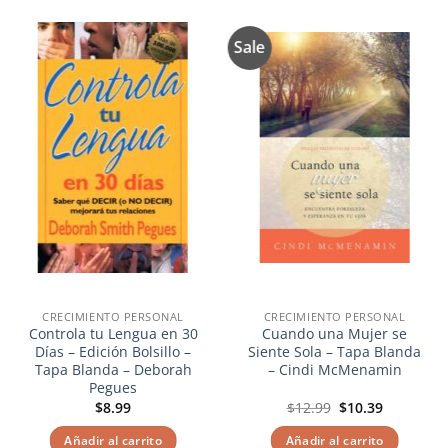
Sale
Añadir
Añadir
a la
a la
lista de
lista de
deseos
deseos
CRECIMIENTO PERSONAL
CRECIMIENTO PERSONAL
Controla tu Lengua en 30
Cuando una Mujer se
Días – Edición Bolsillo –
Siente Sola – Tapa Blanda
Tapa Blanda – Deborah
– Cindi McMenamin
Pegues
El
El
$
8.99
$
12.99
$
10.39
precio
precio
original
actual
Añadir al carrito
Añadir al carrito