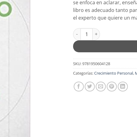
se enfoca en aclarar, enseñ
$17.99.
$14.
libro es adecuado tanto pa
el experto que quiere un m
Psicología Del Cambio - Tapa B
SKU:
9781950604128
Categorías:
Crecimiento Personal
,
M