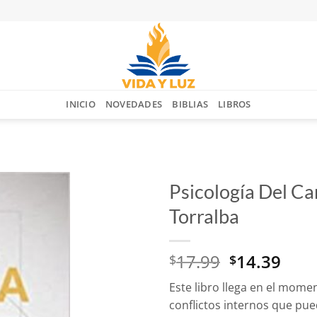
INICIO
NOVEDADES
BIBLIAS
LIBROS
Psicología Del Ca
Torralba
Añadir
a la
lista
El
El
17.99
14.39
$
$
de
deseos
precio
prec
Este libro llega en el mome
original
actu
conflictos internos que pued
era:
es: