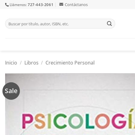
Skip
Contáctanos
Llámenos:
727-443-2061
to
content
Buscar
por:
Inicio
/
Libros
/
Crecimiento Personal
Sale