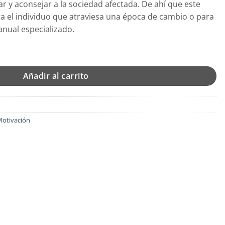
ar y aconsejar a la sociedad afectada. De ahí que este
39.
ra el individuo que atraviesa una época de cambio o para
anual especializado.
landa - Lidia Martín Torralba cantidad
Añadir al carrito
otivación