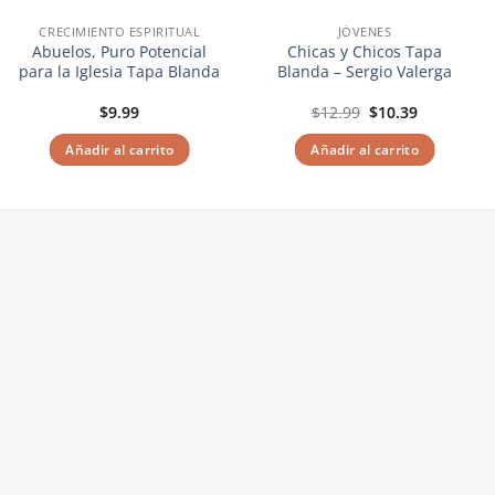
CRECIMIENTO ESPIRITUAL
JÓVENES
Abuelos, Puro Potencial
Chicas y Chicos Tapa
para la Iglesia Tapa Blanda
Blanda – Sergio Valerga
El
El
$
9.99
$
12.99
$
10.39
precio
precio
original
actual
Añadir al carrito
Añadir al carrito
era:
es:
$12.99.
$10.39.