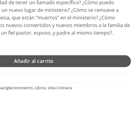
idad de tener un llamado específico? ¿Cómo puedo
 un nuevo lugar de ministerio? ¿Cómo se remueve a
glesia, que están “muertos” en el ministerio? ¿Cómo
os nuevos convertidos y nuevos miembros a la familia de
 un fiel pastor, esposo, y padre al mismo tiempo?.
tores - Tapa Blanda - Sugden y Wiersbe cantidad
Añadir al carrito
sia/Iglecrecimiento
,
Libros
,
Vida Cristiana