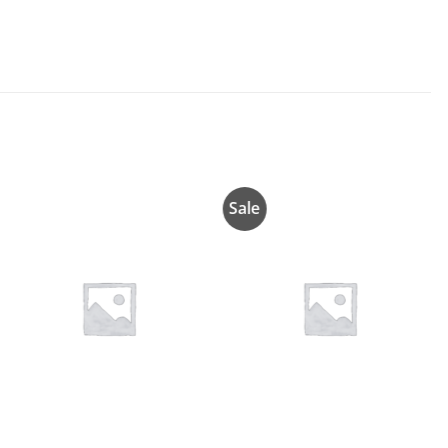
Sale
Añadir
Añadir
a la
a la
lista de
lista de
deseos
deseos