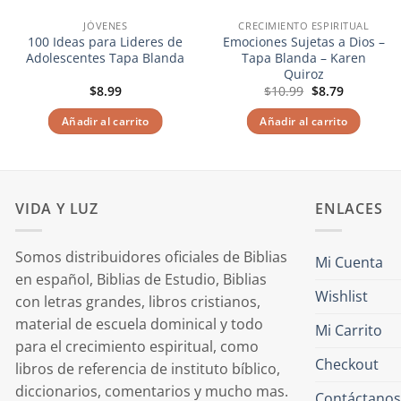
JÓVENES
CRECIMIENTO ESPIRITUAL
100 Ideas para Lideres de
Emociones Sujetas a Dios –
Adolescentes Tapa Blanda
Tapa Blanda – Karen
Quiroz
El
El
$
8.99
$
10.99
$
8.79
precio
precio
original
actual
Añadir al carrito
Añadir al carrito
era:
es:
$10.99.
$8.79.
VIDA Y LUZ
ENLACES
Somos distribuidores oficiales de Biblias
Mi Cuenta
en español, Biblias de Estudio, Biblias
Wishlist
con letras grandes, libros cristianos,
material de escuela dominical y todo
Mi Carrito
para el crecimiento espiritual, como
Checkout
libros de referencia de instituto bíblico,
diccionarios, comentarios y mucho mas.
Contáctanos