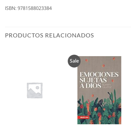
ISBN: 9781588023384
PRODUCTOS RELACIONADOS
Sale
Añadir
Añadir
a la
a la
lista de
lista de
deseos
deseos