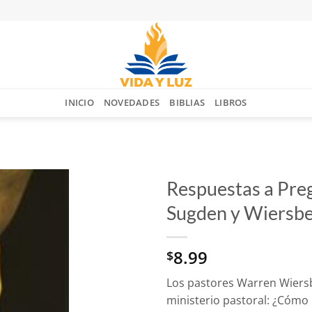
INICIO
NOVEDADES
BIBLIAS
LIBROS
Respuestas a Preg
Sugden y Wiersb
Añadir
a la
lista
8.99
$
de
deseos
Los pastores Warren Wiers
ministerio pastoral: ¿Cómo 