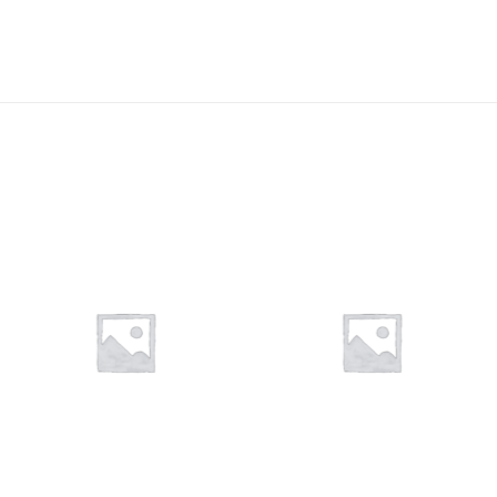
Añadir
Añadir
a la
a la
lista de
lista de
deseos
deseos