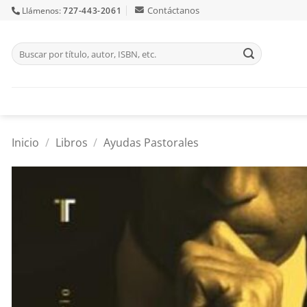
Skip
Contáctanos
Llámenos:
727-443-2061
to
content
Buscar
por:
Inicio
/
Libros
/
Ayudas Pastorales