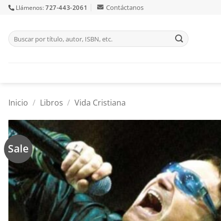
Skip
Contáctanos
Llámenos:
727-443-2061
to
content
Buscar
por:
Inicio
/
Libros
/
Vida Cristiana
Sale