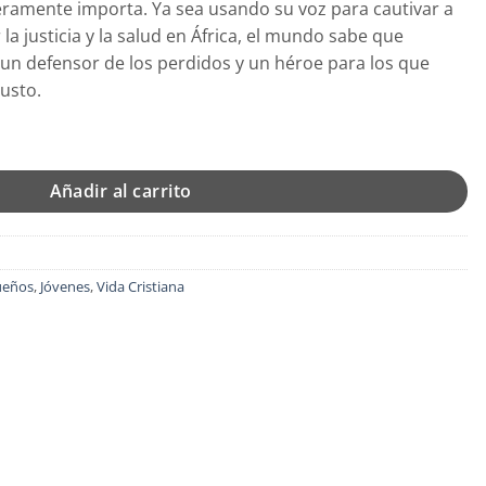
ramente importa. Ya sea usando su voz para cautivar a
.
la justicia y la salud en África, el mundo sabe que
un defensor de los perdidos y un héroe para los que
usto.
idades Juveniles - Tapa Blanda - Kim Washburn cantidad
Añadir al carrito
ueños
,
Jóvenes
,
Vida Cristiana