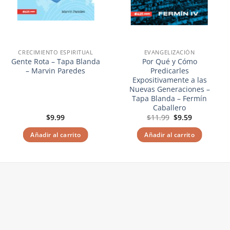
CRECIMIENTO ESPIRITUAL
EVANGELIZACIÓN
Gente Rota – Tapa Blanda
Por Qué y Cómo
– Marvin Paredes
Predicarles
Expositivamente a las
Nuevas Generaciones –
Tapa Blanda – Fermín
Caballero
El
El
$
9.99
$
11.99
$
9.59
precio
precio
original
actual
Añadir al carrito
Añadir al carrito
era:
es:
$11.99.
$9.59.