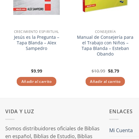
CRECIMIENTO ESPIRITUAL
CONSEJERÍA
Jesús es la Pregunta –
Manual de Consejería para
Tapa Blanda – Alex
el Trabajo con Niños –
Sampedro
Tapa Blanda – Esteban
Obando
El
El
$
9.99
$
10.99
$
8.79
precio
precio
original
actual
Añadir al carrito
Añadir al carrito
era:
es:
$10.99.
$8.79.
VIDA Y LUZ
ENLACES
Somos distribuidores oficiales de Biblias
Mi Cuenta
en español, Biblias de Estudio, Biblias