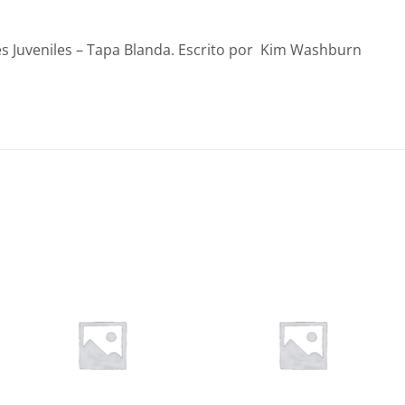
es Juveniles – Tapa Blanda. Escrito por Kim Washburn
Añadir
Añadir
a la
a la
lista de
lista de
deseos
deseos