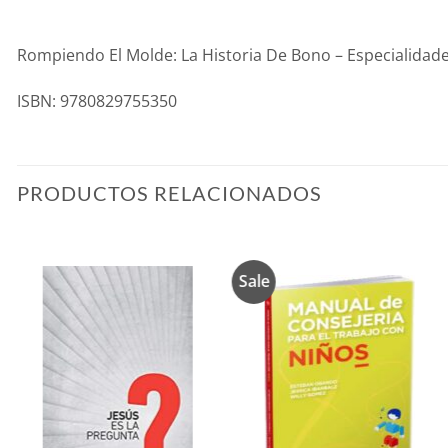
Rompiendo El Molde: La Historia De Bono – Especialidad
ISBN: 9780829755350
PRODUCTOS RELACIONADOS
Sale
Añadir
Añadir
a la
a la
lista de
lista de
deseos
deseos