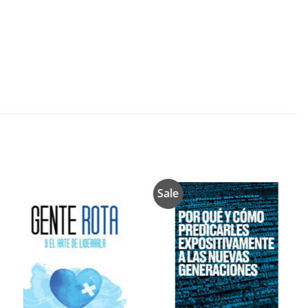
Sale
Añadir
Añadir
a la
a la
lista de
lista de
deseos
deseos