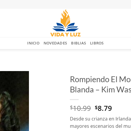
INICIO
NOVEDADES
BIBLIAS
LIBROS
Rompiendo El Mol
Blanda – Kim Wa
Añadir
a la
lista
El
El
10.99
8.79
$
$
de
deseos
precio
preci
Desde su crianza en Irlanda
original
actua
mayores escenarios del mun
era:
es: