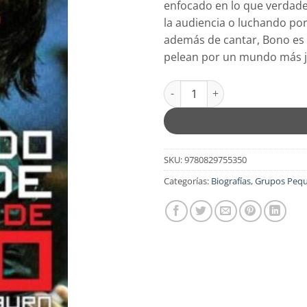
enfocado en lo que verdade
$10.99.
$8.79
la audiencia o luchando por 
además de cantar, Bono es 
pelean por un mundo más j
Rompiendo El Molde - Especial
SKU:
9780829755350
Categorías:
Biografías
,
Grupos Peq