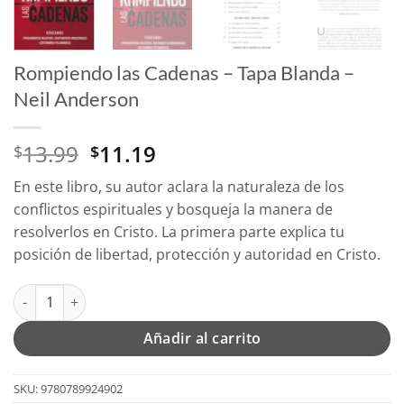
Rompiendo las Cadenas – Tapa Blanda –
Neil Anderson
El
El
13.99
11.19
$
$
precio
precio
En este libro, su autor aclara la naturaleza de los
original
actual
conflictos espirituales y bosqueja la manera de
era:
es:
resolverlos en Cristo. La primera parte explica tu
$13.99.
$11.19.
posición de libertad, protección y autoridad en Cristo.
Rompiendo las Cadenas - Tapa Blanda – Neil Anderson cantida
Añadir al carrito
SKU:
9780789924902