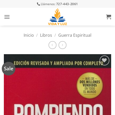
Skip
Llámenos:
727-443-2061
to
content
Inicio
/
Libros
/
Guerra Espiritual
Sale
Añadir
a la
lista
de
deseos