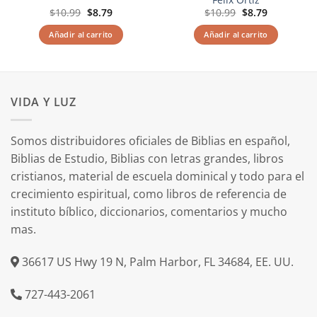
El
El
El
El
$
10.99
$
8.79
$
10.99
$
8.79
precio
precio
precio
precio
original
actual
original
actual
Añadir al carrito
Añadir al carrito
era:
es:
era:
es:
$10.99.
$8.79.
$10.99.
$8.79.
VIDA Y LUZ
Somos distribuidores oficiales de Biblias en español,
Biblias de Estudio, Biblias con letras grandes, libros
cristianos, material de escuela dominical y todo para el
crecimiento espiritual, como libros de referencia de
instituto bíblico, diccionarios, comentarios y mucho
mas.
36617 US Hwy 19 N, Palm Harbor, FL 34684, EE. UU.
727-443-2061