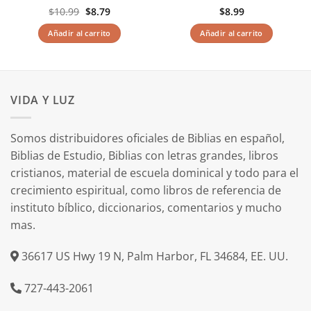
El
El
$
10.99
$
8.79
$
8.99
precio
precio
original
actual
Añadir al carrito
Añadir al carrito
era:
es:
$10.99.
$8.79.
VIDA Y LUZ
Somos distribuidores oficiales de Biblias en español,
Biblias de Estudio, Biblias con letras grandes, libros
cristianos, material de escuela dominical y todo para el
crecimiento espiritual, como libros de referencia de
instituto bíblico, diccionarios, comentarios y mucho
mas.
36617 US Hwy 19 N, Palm Harbor, FL 34684, EE. UU.
727-443-2061