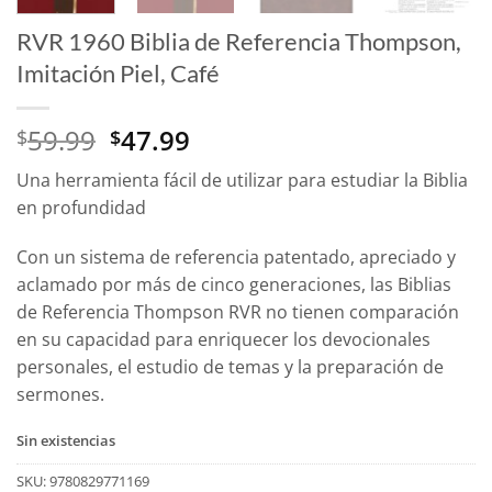
RVR 1960 Biblia de Referencia Thompson,
Imitación Piel, Café
El
El
59.99
47.99
$
$
precio
precio
Una herramienta fácil de utilizar para estudiar la Biblia
original
actual
en profundidad
era:
es:
$59.99.
$47.99.
Con un sistema de referencia patentado, apreciado y
aclamado por más de cinco generaciones, las
Biblias
de Referencia Thompson
RVR
no tienen comparación
en su capacidad para enriquecer los devocionales
personales, el estudio de temas y la preparación de
sermones.
Sin existencias
SKU:
9780829771169