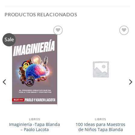
PRODUCTOS RELACIONADOS
Sale
Añadir
Añadir
a la
a la
lista de
lista de
deseos
deseos
LIBROS
LIBROS
Imaginiería -Tapa Blanda
100 Ideas para Maestros
– Paolo Lacota
de Niños Tapa Blanda