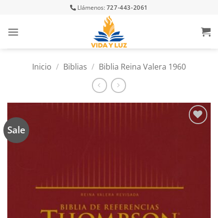
Skip
Llámenos:
727-443-2061
to
content
Inicio
/
Biblias
/
Biblia Reina Valera 1960
Sale
Añadir
a la
lista
de
deseos