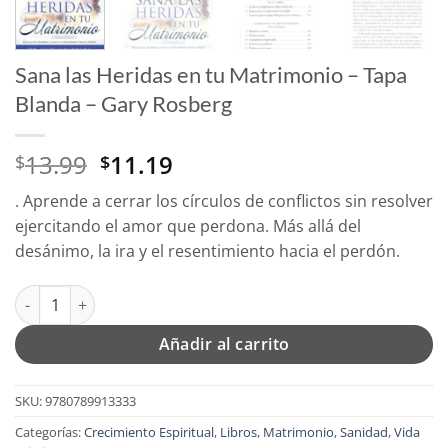
Sana las Heridas en tu Matrimonio – Tapa
Blanda – Gary Rosberg
El
El
13.99
11.19
$
$
precio
precio
. Aprende a cerrar los círculos de conflictos sin resolver
original
actual
ejercitando el amor que perdona. Más allá del
era:
es:
desánimo, la ira y el resentimiento hacia el perdón.
$13.99.
$11.19.
Sana las Heridas en tu Matrimonio - Tapa Blanda – Gary Rosbe
Añadir al carrito
SKU:
9780789913333
Categorías:
Crecimiento Espiritual
,
Libros
,
Matrimonio
,
Sanidad
,
Vida