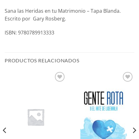
Sana las Heridas en tu Matrimonio – Tapa Blanda.
Escrito por Gary Rosberg.
ISBN: 9780789913333
PRODUCTOS RELACIONADOS
Añadir
Añadir
a la
a la
lista de
lista de
deseos
deseos