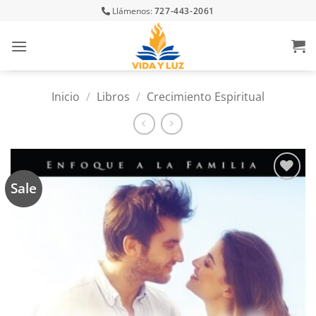
Skip
Llámenos:
727-443-2061
to
content
Inicio
/
Libros
/
Crecimiento Espiritual
Sale
Añadir
a la
lista
de
deseos