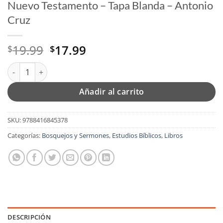
Nuevo Testamento – Tapa Blanda – Antonio
Cruz
El
El
19.99
17.99
$
$
precio
precio
Sermones Actuales Sobre el Antiguo y el Nuevo Testamento - T
original
actual
era:
es:
Añadir al carrito
$19.99.
$17.99.
SKU:
9788416845378
Categorías:
Bosquejos y Sermones
,
Estudios Bíblicos
,
Libros
DESCRIPCIÓN