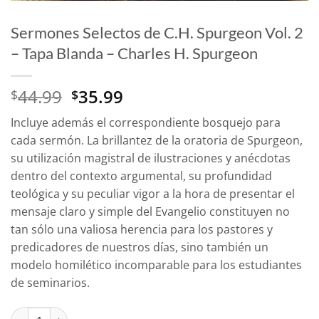
Sermones Selectos de C.H. Spurgeon Vol. 2
– Tapa Blanda – Charles H. Spurgeon
El
El
44.99
35.99
$
$
precio
precio
Incluye además el correspondiente bosquejo para
original
actual
cada sermón. La brillantez de la oratoria de Spurgeon,
era:
es:
su utilización magistral de ilustraciones y anécdotas
$44.99.
$35.99.
dentro del contexto argumental, su profundidad
teológica y su peculiar vigor a la hora de presentar el
mensaje claro y simple del Evangelio constituyen no
tan sólo una valiosa herencia para los pastores y
predicadores de nuestros días, sino también un
modelo homilético incomparable para los estudiantes
de seminarios.
Sermones Selectos de C.H. Spurgeon Vol. 2 - Tapa Blanda – Cha