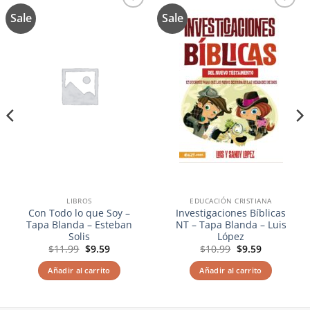
Sale
Sale
Añadir
Añadir
a la
a la
lista de
lista de
deseos
deseos
LIBROS
EDUCACIÓN CRISTIANA
Con Todo lo que Soy –
Investigaciones Bíblicas
Tapa Blanda – Esteban
NT – Tapa Blanda – Luis
Solis
López
El
El
El
El
$
11.99
$
9.59
$
10.99
$
9.59
precio
precio
precio
precio
original
actual
original
actual
Añadir al carrito
Añadir al carrito
era:
es:
era:
es:
$11.99.
$9.59.
$10.99.
$9.59.