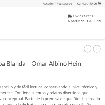
Acceder / Registrarse
Carrito /
$
0.00
Envios Gratis
a partir de US$ 69.99
apa Blanda – Omar Albino Hein
o
encillo y de fácil lectura, conservando el nivel técnico y
l
merece. Contiene cuentos y relatos divertidos que
a conceptual. Parte de la premisa de que Dios ha creado
.
trimonio la disfrute y no para que sufra por ella. Sin