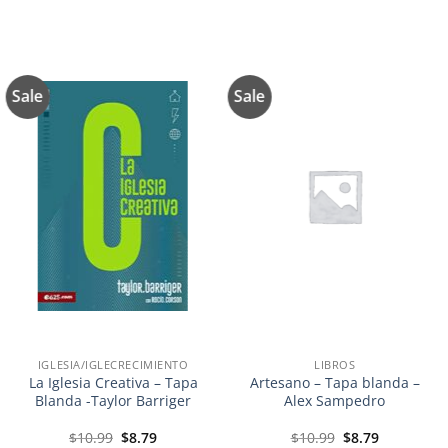
Sale
Sale
Añadir
Añadir
a la
a la
lista de
lista de
deseos
deseos
IGLESIA/IGLECRECIMIENTO
LIBROS
La Iglesia Creativa – Tapa
Artesano – Tapa blanda –
Blanda -Taylor Barriger
Alex Sampedro
El
El
El
El
$
10.99
$
8.79
$
10.99
$
8.79