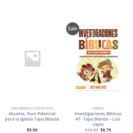
Sale
Añadir
Añadir
a la
a la
lista de
lista de
deseos
deseos
CRECIMIENTO ESPIRITUAL
LIBROS
Abuelos, Puro Potencial
Investigaciones Bíblicas
para la Iglesia Tapa Blanda
AT- Tapa Blanda – Luis
López
El
El
$
9.99
$
10.99
$
8.79