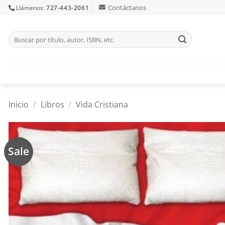
Skip
Contáctanos
Llámenos:
727-443-2061
to
content
Buscar
por:
Inicio
/
Libros
/
Vida Cristiana
Sale