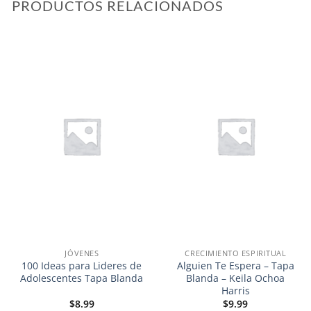
PRODUCTOS RELACIONADOS
Añadir
Añadir
a la
a la
lista de
lista de
deseos
deseos
JÓVENES
CRECIMIENTO ESPIRITUAL
100 Ideas para Lideres de
Alguien Te Espera – Tapa
Adolescentes Tapa Blanda
Blanda – Keila Ochoa
Harris
$
8.99
$
9.99