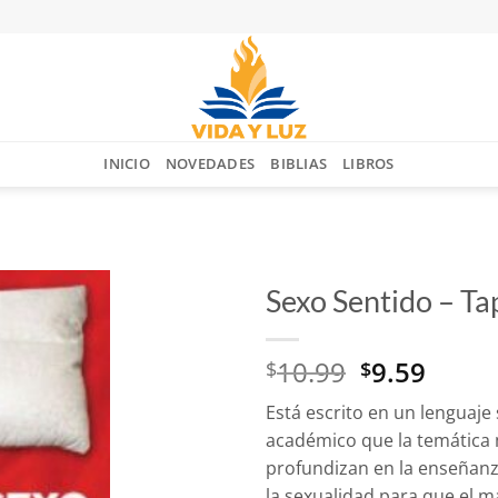
INICIO
NOVEDADES
BIBLIAS
LIBROS
Sexo Sentido – T
Añadir
El
El
10.99
9.59
a la
$
$
lista
precio
preci
de
Está escrito en un lenguaje s
original
actua
deseos
académico que la temática 
era:
es:
profundizan en la enseñanz
$10.99.
$9.59
la sexualidad para que el ma