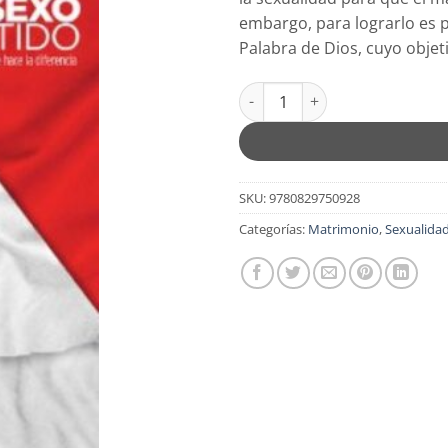
embargo, para lograrlo es p
Palabra de Dios, cuyo objeti
Sexo Sentido - Tapa Blanda - 
SKU:
9780829750928
Categorías:
Matrimonio
,
Sexualida