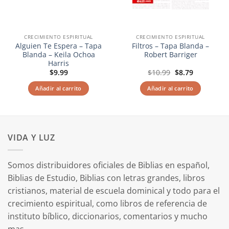
CRECIMIENTO ESPIRITUAL
CRECIMIENTO ESPIRITUAL
Alguien Te Espera – Tapa
Filtros – Tapa Blanda –
Blanda – Keila Ochoa
Robert Barriger
Harris
El
El
$
9.99
$
10.99
$
8.79
precio
precio
original
actual
Añadir al carrito
Añadir al carrito
era:
es:
$10.99.
$8.79.
VIDA Y LUZ
Somos distribuidores oficiales de Biblias en español,
Biblias de Estudio, Biblias con letras grandes, libros
cristianos, material de escuela dominical y todo para el
crecimiento espiritual, como libros de referencia de
instituto bíblico, diccionarios, comentarios y mucho