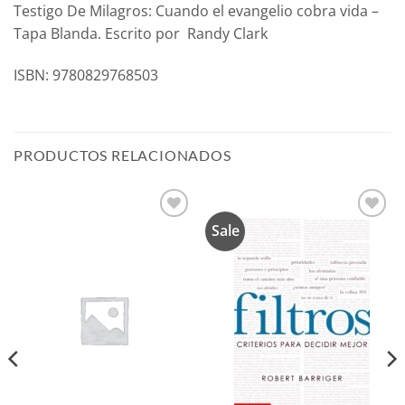
Testigo De Milagros: Cuando el evangelio cobra vida –
Tapa Blanda. Escrito por Randy Clark
ISBN: 9780829768503
PRODUCTOS RELACIONADOS
Sale
Añadir
Añadir
a la
a la
lista de
lista de
deseos
deseos