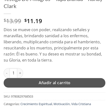
Clark
El
El
13.99
11.19
$
$
precio
precio
Dios se mueve con poder, realizando señales y
original
actual
maravillas, brindando sanidad a los enfermos,
era:
es:
liberando, multiplicando comida para el hambriento,
$13.99.
$11.19.
resucitando a los muertos, principalmente por esta
razón: Él es bueno. Y su deseo es mostrar su bondad,
su Gloria, en toda la tierra.
Testigo De Milagros - Tapa Blanda - Randy Clark cantidad
Añadir al carrito
SKU:
9780829768503
Categorías:
Crecimiento Espiritual
,
Motivación
,
Vida Cristiana