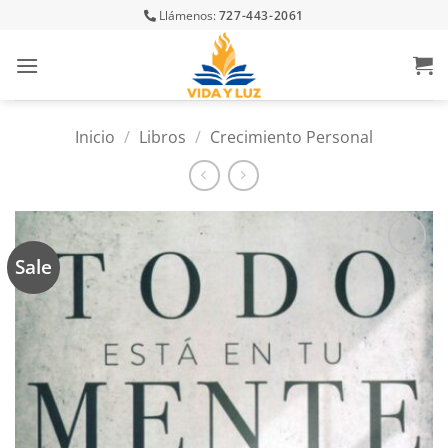
Skip
Llámenos:
727-443-2061
to
content
Inicio
/
Libros
/
Crecimiento Personal
Sale
Añadir
a la
lista
de
deseos