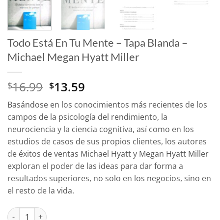
Todo Está En Tu Mente – Tapa Blanda –
Michael Megan Hyatt Miller
El
El
16.99
13.59
$
$
precio
precio
Basándose en los conocimientos más recientes de los
original
actual
campos de la psicología del rendimiento, la
era:
es:
neurociencia y la ciencia cognitiva, así como en los
$16.99.
$13.59.
estudios de casos de sus propios clientes, los autores
de éxitos de ventas Michael Hyatt y Megan Hyatt Miller
exploran el poder de las ideas para dar forma a
resultados superiores, no solo en los negocios, sino en
el resto de la vida.
Todo Está En Tu Mente - Tapa Blanda - Michael Megan Hyatt Mi