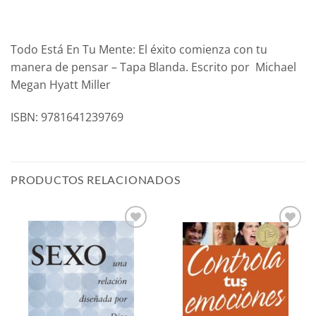
Todo Está En Tu Mente: El éxito comienza con tu
manera de pensar – Tapa Blanda. Escrito por Michael
Megan Hyatt Miller
ISBN: 9781641239769
PRODUCTOS RELACIONADOS
Añadir
Añadir
a la
a la
lista de
lista de
deseos
deseos