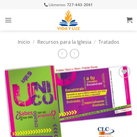
Skip
Llámenos:
727-443-2061
to
content
Inicio
/
Recursos para la Iglesia
/
Tratados
Añadir
a la
lista
de
deseos