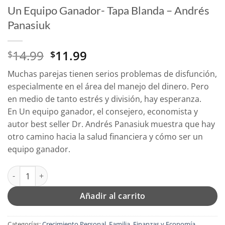
Un Equipo Ganador- Tapa Blanda – Andrés
Panasiuk
El
El
14.99
11.99
$
$
precio
precio
Muchas parejas tienen serios problemas de disfunción,
original
actual
especialmente en el área del manejo del dinero. Pero
era:
es:
en medio de tanto estrés y división, hay esperanza.
$14.99.
$11.99.
En
Un equipo ganador
, el consejero, economista y
autor
best seller
Dr. Andrés Panasiuk muestra que hay
otro camino hacia la salud financiera y cómo ser un
equipo ganador.
Un Equipo Ganador- Tapa Blanda - Andrés Panasiuk cantidad
Añadir al carrito
Categorías:
Crecimiento Personal
,
Familia
,
Finanzas y Economía
,