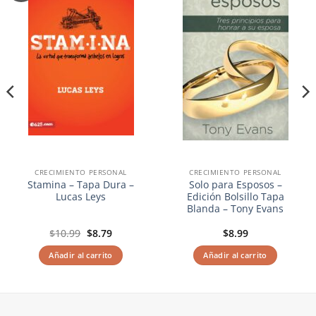
lista de
lista de
deseos
deseos
CRECIMIENTO PERSONAL
CRECIMIENTO PERSONAL
Stamina – Tapa Dura –
Solo para Esposos –
Lucas Leys
Edición Bolsillo Tapa
Blanda – Tony Evans
El
El
$
10.99
$
8.79
$
8.99
precio
precio
original
actual
Añadir al carrito
Añadir al carrito
era:
es:
$10.99.
$8.79.