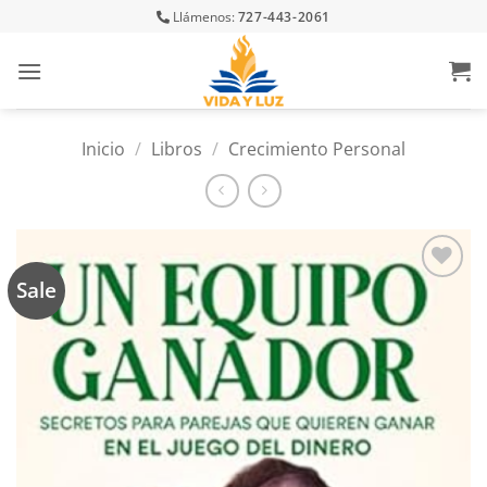
Skip
Llámenos:
727-443-2061
to
content
Inicio
/
Libros
/
Crecimiento Personal
Sale
Añadir
a la
lista
de
deseos