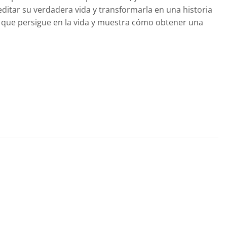
editar su verdadera vida y transformarla en una historia
as que persigue en la vida y muestra cómo obtener una
Añadir
Añadir
a la
a la
lista de
lista de
deseos
deseos