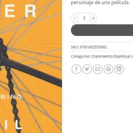
personaje de una película.
$15.99.
$12.
Un Largo Camino de Mil Años -
SKU:
9781602555082
Categorías:
Crecimiento Espiritual
,