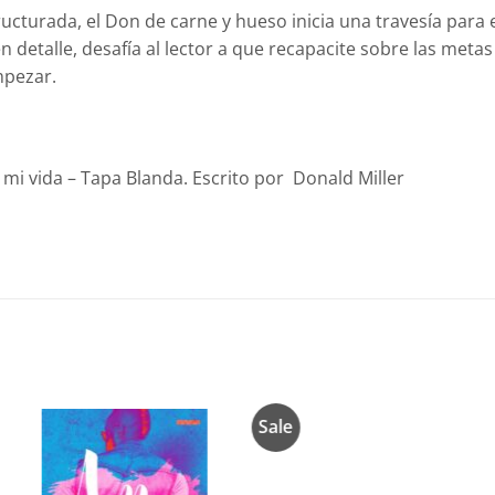
ructurada, el Don de carne y hueso inicia una travesía para 
en detalle, desafía al lector a que recapacite sobre las met
mpezar.
mi vida – Tapa Blanda. Escrito por Donald Miller
Sale
Añadir
Añadir
a la
a la
lista de
lista de
deseos
deseos