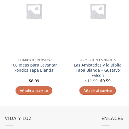
CRECIMIENTO PERSONAL
FORMACIÓN ESPIRITUAL
100 Ideas para Levantar
Las Amistades y la Biblia
Fondos Tapa Blanda
Tapa Blanda – Gustavo
Falcon
El
El
$
8.99
$
11.99
$
9.59
precio
precio
original
actual
Añadir al carrito
Añadir al carrito
era:
es:
$11.99.
$9.59.
VIDA Y LUZ
ENLACES