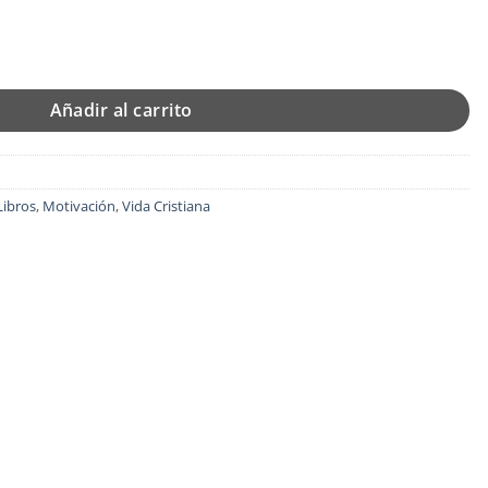
79.
 Tapa Blanda - Donald Miller cantidad
Añadir al carrito
Libros
,
Motivación
,
Vida Cristiana