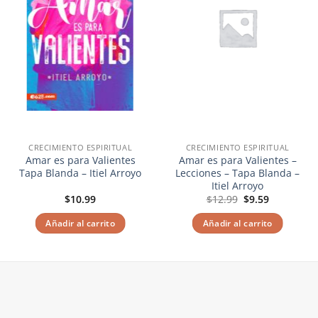
CRECIMIENTO ESPIRITUAL
CRECIMIENTO ESPIRITUAL
Amar es para Valientes
Amar es para Valientes –
Tapa Blanda – Itiel Arroyo
Lecciones – Tapa Blanda –
Itiel Arroyo
El
El
$
10.99
$
12.99
$
9.59
precio
precio
original
actual
Añadir al carrito
Añadir al carrito
era:
es:
$12.99.
$9.59.