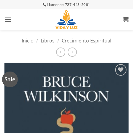
Skip
Llámenos:
727-443-2061
to
content
Inicio
/
Libros
/
Crecimiento Espiritual
Sale
Añadir
a la
lista
de
deseos