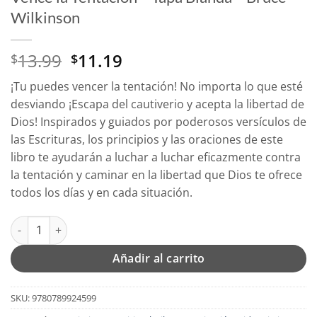
Wilkinson
El
El
13.99
11.19
$
$
precio
precio
¡Tu puedes vencer la tentación! No importa lo que esté
original
actual
desviando ¡Escapa del cautiverio y acepta la libertad de
era:
es:
Dios! Inspirados y guiados por poderosos versículos de
$13.99.
$11.19.
las Escrituras, los principios y las oraciones de este
libro te ayudarán a luchar a luchar eficazmente contra
la tentación y caminar en la libertad que Dios te ofrece
todos los días y en cada situación.
Vence la Tentación - Tapa Blanda – Bruce Wilkinson cantidad
Añadir al carrito
SKU:
9780789924599