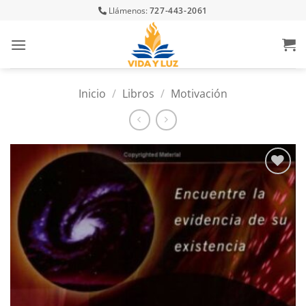
Skip
Llámenos:
727-443-2061
to
content
Inicio
/
Libros
/
Motivación
Añadir
a la
lista
de
deseos