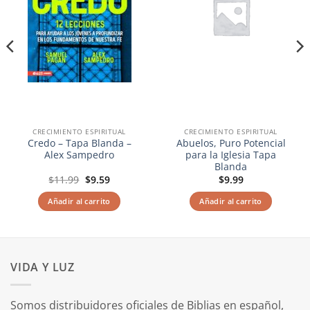
CRECIMIENTO ESPIRITUAL
CRECIMIENTO ESPIRITUAL
Credo – Tapa Blanda –
Abuelos, Puro Potencial
Alex Sampedro
para la Iglesia Tapa
Blanda
El
El
$
11.99
$
9.59
$
9.99
precio
precio
original
actual
Añadir al carrito
Añadir al carrito
era:
es:
$11.99.
$9.59.
VIDA Y LUZ
Somos distribuidores oficiales de Biblias en español,