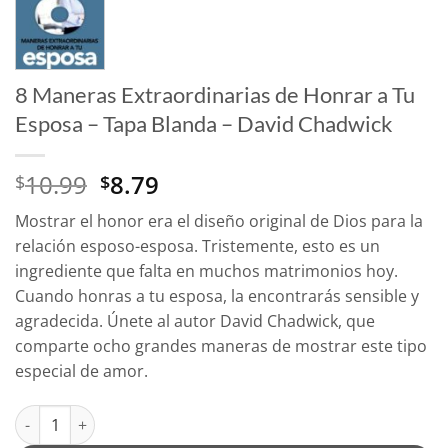
8 Maneras Extraordinarias de Honrar a Tu
Esposa – Tapa Blanda – David Chadwick
El
El
10.99
8.79
$
$
precio
precio
Mostrar el honor era el diseño original de Dios para la
original
actual
relación esposo-esposa. Tristemente, esto es un
era:
es:
ingrediente que falta en muchos matrimonios hoy.
$10.99.
$8.79.
Cuando honras a tu esposa, la encontrarás sensible y
agradecida. Únete al autor David Chadwick, que
comparte ocho grandes maneras de mostrar este tipo
especial de amor.
8 Maneras Extraordinarias de Honrar a Tu Esposa - Tapa Bland