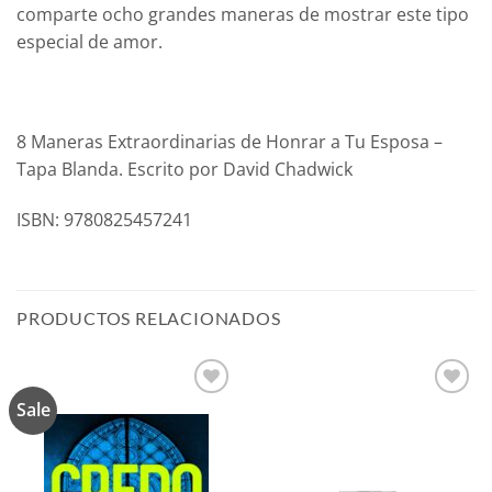
comparte ocho grandes maneras de mostrar este tipo
especial de amor.
8 Maneras Extraordinarias de Honrar a Tu Esposa –
Tapa Blanda. Escrito por David Chadwick
ISBN: 9780825457241
PRODUCTOS RELACIONADOS
Sale
Añadir
Añadir
a la
a la
lista de
lista de
deseos
deseos