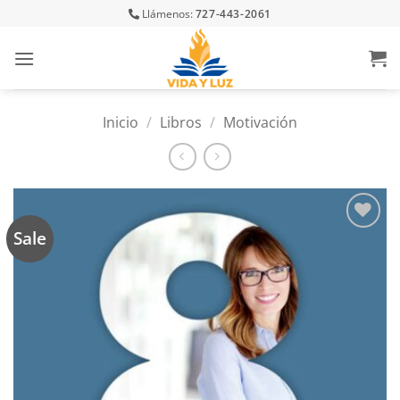
Skip
Llámenos:
727-443-2061
to
content
Inicio
/
Libros
/
Motivación
Sale
Añadir
a la
lista
de
deseos