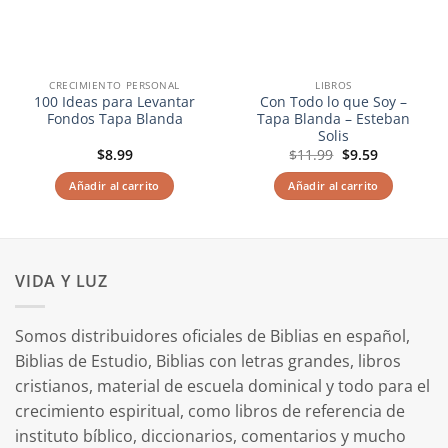
CRECIMIENTO PERSONAL
LIBROS
100 Ideas para Levantar
Con Todo lo que Soy –
Fondos Tapa Blanda
Tapa Blanda – Esteban
Solis
El
El
$
8.99
$
11.99
$
9.59
precio
precio
original
actual
Añadir al carrito
Añadir al carrito
era:
es:
$11.99.
$9.59.
VIDA Y LUZ
Somos distribuidores oficiales de Biblias en español,
Biblias de Estudio, Biblias con letras grandes, libros
cristianos, material de escuela dominical y todo para el
crecimiento espiritual, como libros de referencia de
instituto bíblico, diccionarios, comentarios y mucho