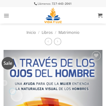
Skip
Llámenos:
727-443-2061
to
content
Inicio
/
Libros
/
Matrimonio
Sale
Añadir
a la
lista
de
deseos