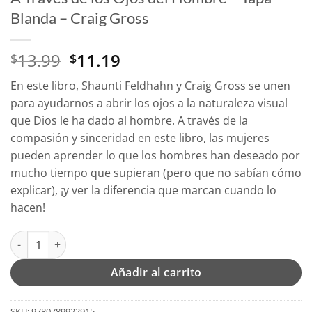
Blanda – Craig Gross
El
El
13.99
11.19
$
$
precio
precio
En este libro, Shaunti Feldhahn y Craig Gross se unen
original
actual
para ayudarnos a abrir los ojos a la naturaleza visual
era:
es:
que Dios le ha dado al hombre. A través de la
$13.99.
$11.19.
compasión y sinceridad en este libro, las mujeres
pueden aprender lo que los hombres han deseado por
mucho tiempo que supieran (pero que no sabían cómo
explicar), ¡y ver la diferencia que marcan cuando lo
hacen!
A Través de los Ojos del Hombre - Tapa Blanda - Craig Gross ca
Añadir al carrito
SKU:
9780789922915