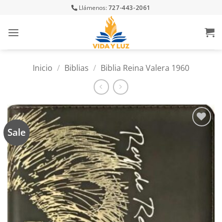
Skip
Llámenos:
727-443-2061
to
content
Inicio
/
Biblias
/
Biblia Reina Valera 1960
Sale
Añadir
a la
lista
de
deseos