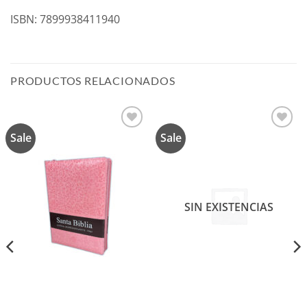
ISBN: 7899938411940
PRODUCTOS RELACIONADOS
Sale
Sale
Añadir
Añadir
a la
a la
lista de
lista de
deseos
deseos
SIN EXISTENCIAS