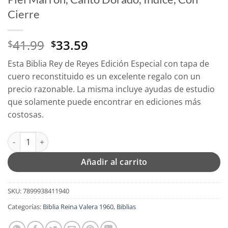
Cierre
El
El
41.99
33.59
$
$
precio
precio
Esta Biblia Rey de Reyes Edición Especial con tapa de
original
actual
cuero reconstituido es un excelente regalo con un
era:
es:
precio razonable. La misma incluye ayudas de estudio
$41.99.
$33.59.
que solamente puede encontrar en ediciones más
costosas.
Biblia Reina Valera 1960 León Imitación Piel Marrón, Canto Dor
Añadir al carrito
SKU:
7899938411940
Categorías:
Biblia Reina Valera 1960
,
Biblias