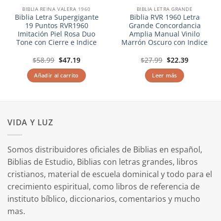
BIBLIA REINA VALERA 1960
BIBLIA LETRA GRANDE
Biblia Letra Supergigante
Biblia RVR 1960 Letra
19 Puntos RVR1960
Grande Concordancia
Imitación Piel Rosa Duo
Amplia Manual Vinilo
Tone con Cierre e Indice
Marrón Oscuro con Indice
El
El
El
El
$
58.99
$
47.19
$
27.99
$
22.39
precio
precio
precio
precio
original
actual
original
actual
Añadir al carrito
Leer más
era:
es:
era:
es:
$58.99.
$47.19.
$27.99.
$22.39.
VIDA Y LUZ
Somos distribuidores oficiales de Biblias en español,
Biblias de Estudio, Biblias con letras grandes, libros
cristianos, material de escuela dominical y todo para el
crecimiento espiritual, como libros de referencia de
instituto bíblico, diccionarios, comentarios y mucho
mas.