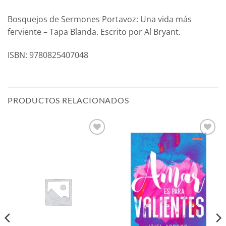
Bosquejos de Sermones Portavoz: Una vida más
ferviente – Tapa Blanda. Escrito por Al Bryant.
ISBN: 9780825407048
PRODUCTOS RELACIONADOS
Añadir
Añadir
a la
a la
lista de
lista de
deseos
deseos