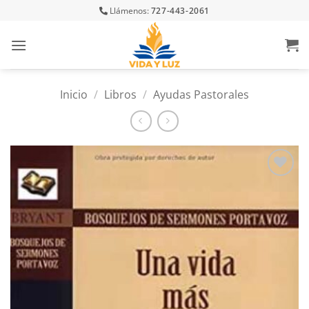
Skip
Llámenos:
727-443-2061
to
content
Inicio
/
Libros
/
Ayudas Pastorales
Añadir
a la
lista
de
deseos