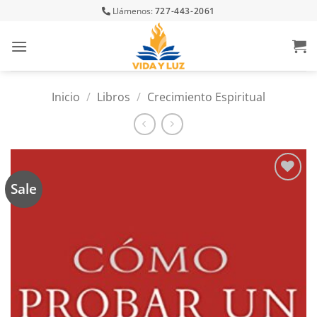
Skip
Llámenos:
727-443-2061
to
content
Inicio
/
Libros
/
Crecimiento Espiritual
Sale
Añadir
a la
lista
de
deseos