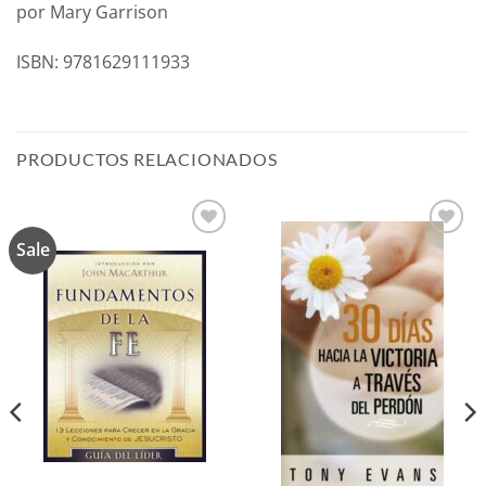
por Mary Garrison
ISBN: 9781629111933
PRODUCTOS RELACIONADOS
Sale
Añadir
Añadir
a la
a la
lista de
lista de
deseos
deseos