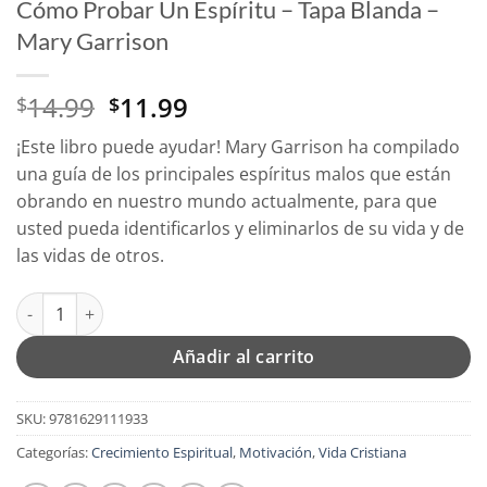
Cómo Probar Un Espíritu – Tapa Blanda –
Mary Garrison
El
El
14.99
11.99
$
$
precio
precio
¡Este libro puede ayudar! Mary Garrison ha compilado
original
actual
una guía de los principales espíritus malos que están
era:
es:
obrando en nuestro mundo actualmente, para que
$14.99.
$11.99.
usted pueda identificarlos y eliminarlos de su vida y de
las vidas de otros.
Cómo Probar Un Espíritu - Tapa Blanda - Mary Garrison cantid
Añadir al carrito
SKU:
9781629111933
Categorías:
Crecimiento Espiritual
,
Motivación
,
Vida Cristiana