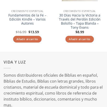
CRECIMIENTO ESPIRITUAL
CRECIMIENTO ESPIRITUAL
Fundamentos de la Fe –
30 Días Hacia la Victoria a
Edición Kindle – Varios
Través del Perdón Edición
Autores
Bolsillo – Tapa Blanda –
Tony Evans
El
El
$
16.99
$
13.59
$
8.99
precio
precio
original
actual
Añadir al carrito
Añadir al carrito
era:
es:
$16.99.
$13.59.
VIDA Y LUZ
Somos distribuidores oficiales de Biblias en español,
Biblias de Estudio, Biblias con letras grandes, libros
cristianos, material de escuela dominical y todo para el
crecimiento espiritual, como libros de referencia de
instituto bíblico, diccionarios, comentarios y mucho
mas.