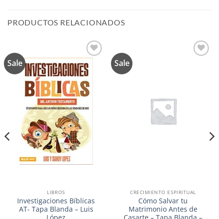
PRODUCTOS RELACIONADOS
Sale
Sale
Añadir
Añadir
a la
a la
lista de
lista de
deseos
deseos
LIBROS
CRECIMIENTO ESPIRITUAL
Investigaciones Bíblicas
Cómo Salvar tu
AT- Tapa Blanda – Luis
Matrimonio Antes de
López
Casarte – Tapa Blanda –