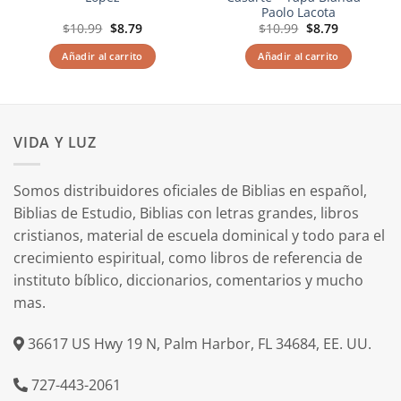
Paolo Lacota
El
El
El
El
$
10.99
$
8.79
$
10.99
$
8.79
precio
precio
precio
precio
original
actual
original
actual
Añadir al carrito
Añadir al carrito
era:
es:
era:
es:
$10.99.
$8.79.
$10.99.
$8.79.
VIDA Y LUZ
Somos distribuidores oficiales de Biblias en español,
Biblias de Estudio, Biblias con letras grandes, libros
cristianos, material de escuela dominical y todo para el
crecimiento espiritual, como libros de referencia de
instituto bíblico, diccionarios, comentarios y mucho
mas.
36617 US Hwy 19 N, Palm Harbor, FL 34684, EE. UU.
727-443-2061