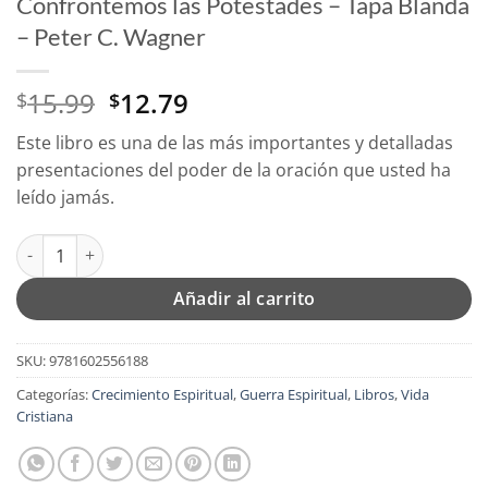
Confrontemos las Potestades – Tapa Blanda
– Peter C. Wagner
El
El
15.99
12.79
$
$
precio
precio
Este libro es una de las más importantes y detalladas
original
actual
presentaciones del poder de la oración que usted ha
era:
es:
leído jamás.
$15.99.
$12.79.
Confrontemos las Potestades - Tapa Blanda - Peter C. Wagner 
Añadir al carrito
SKU:
9781602556188
Categorías:
Crecimiento Espiritual
,
Guerra Espiritual
,
Libros
,
Vida
Cristiana