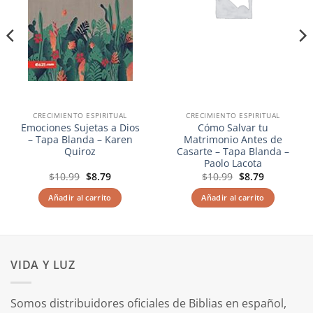
CRECIMIENTO ESPIRITUAL
CRECIMIENTO ESPIRITUAL
Emociones Sujetas a Dios
Cómo Salvar tu
– Tapa Blanda – Karen
Matrimonio Antes de
Quiroz
Casarte – Tapa Blanda –
Paolo Lacota
El
El
El
El
$
10.99
$
8.79
$
10.99
$
8.79
precio
precio
precio
precio
original
actual
original
actual
Añadir al carrito
Añadir al carrito
era:
es:
era:
es:
$10.99.
$8.79.
$10.99.
$8.79.
VIDA Y LUZ
Somos distribuidores oficiales de Biblias en español,