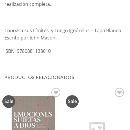
realización completa.
Conozca sus Límites, y Luego Ignórelos – Tapa Blanda.
Escrito por John Mason
ISBN: 9780881138610
PRODUCTOS RELACIONADOS
Sale
Sale
Añadir
Añadir
a la
a la
lista de
lista de
deseos
deseos