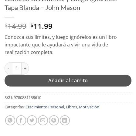
Tapa Blanda – John Mason
El
El
14.99
11.99
$
$
precio
precio
Conozca sus límites, y luego ignórelos es un libro
original
actual
impactante que le ayudará a vivir una vida de
era:
es:
realización completa.
$14.99.
$11.99.
Conozca sus Límites, y Luego Ignórelos - Tapa Blanda - John M
Añadir al carrito
SKU:
9780881138610
Categorías:
Crecimiento Personal
,
Libros
,
Motivación