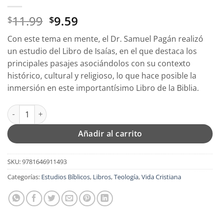
El
El
11.99
9.59
$
$
precio
precio
Con este tema en mente, el Dr. Samuel Pagán realizó
original
actual
un estudio del Libro de Isaías, en el que destaca los
era:
es:
principales pasajes asociándolos con su contexto
$11.99.
$9.59.
histórico, cultural y religioso, lo que hace posible la
inmersión en este importantísimo Libro de la Biblia.
El Mesías - Tapa Blanda - Samuel Pagán cantidad
Añadir al carrito
SKU:
9781646911493
Categorías:
Estudios Bíblicos
,
Libros
,
Teología
,
Vida Cristiana