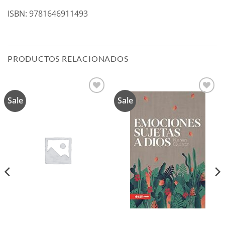
ISBN: 9781646911493
PRODUCTOS RELACIONADOS
Sale
Sale
Añadir
Añadir
a la
a la
lista de
lista de
deseos
deseos