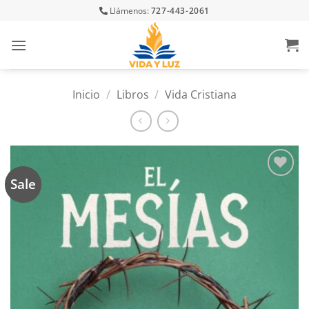
Skip
Llámenos:
727-443-2061
to
content
Inicio
/
Libros
/
Vida Cristiana
Sale
Añadir
a la
lista
de
deseos