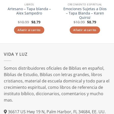
LIBROS
CRECIMIENTO ESPIRITUAL
Artesano – Tapa blanda –
Emociones Sujetas a Dios
Alex Sampedro
– Tapa Blanda – Karen
Quiroz
El
El
El
El
$
10.99
$
8.79
$
10.99
$
8.79
precio
precio
precio
precio
original
actual
original
actual
Añadir al carrito
Añadir al carrito
era:
es:
era:
es:
$10.99.
$8.79.
$10.99.
$8.79.
VIDA Y LUZ
Somos distribuidores oficiales de Biblias en español,
Biblias de Estudio, Biblias con letras grandes, libros
cristianos, material de escuela dominical y todo para el
crecimiento espiritual, como libros de referencia de
instituto bíblico, diccionarios, comentarios y mucho
mas.
36617 US Hwy 19 N, Palm Harbor, FL 34684, EE. UU.