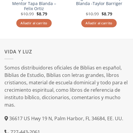
Mentor Tapa Blanda –
Blanda -Taylor Barriger
Felix Ortiz
El
El
El
El
$
10.99
$
8.79
$
10.99
$
8.79
precio
precio
precio
precio
original
actual
original
actual
Añadir al carrito
Añadir al carrito
era:
es:
era:
es:
$10.99.
$8.79.
$10.99.
$8.79.
VIDA Y LUZ
Somos distribuidores oficiales de Biblias en español,
Biblias de Estudio, Biblias con letras grandes, libros
cristianos, material de escuela dominical y todo para el
crecimiento espiritual, como libros de referencia de
instituto bíblico, diccionarios, comentarios y mucho
mas.
36617 US Hwy 19 N, Palm Harbor, FL 34684, EE. UU.
727-443-2061