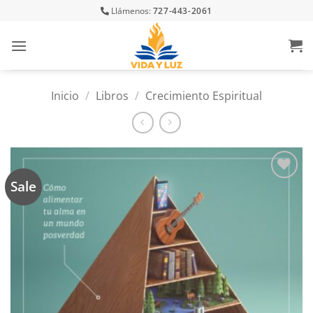
Skip
Llámenos:
727-443-2061
to
content
Inicio
/
Libros
/
Crecimiento Espiritual
Sale
Añadir
a la
lista
de
deseos