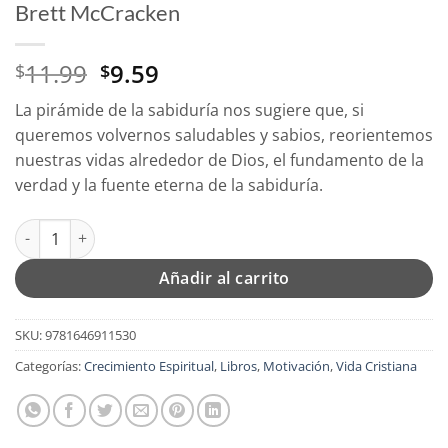
Brett McCracken
El
El
11.99
9.59
$
$
precio
precio
La pirámide de la sabiduría nos sugiere que, si
original
actual
queremos volvernos saludables y sabios, reorientemos
era:
es:
nuestras vidas alrededor de Dios, el fundamento de la
$11.99.
$9.59.
verdad y la fuente eterna de la sabiduría.
La Pirámide De La Sabiduría - Tapa Blanda - Brett McCracken c
Añadir al carrito
SKU:
9781646911530
Categorías:
Crecimiento Espiritual
,
Libros
,
Motivación
,
Vida Cristiana