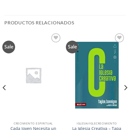
PRODUCTOS RELACIONADOS
Sale
Sale
Añadir
Añadir
a la
a la
lista de
lista de
deseos
deseos
CRECIMIENTO ESPIRITUAL
IGLESIA/IGLECRECIMIENTO
Cada Joven Necesita un
La Iglesia Creativa – Tapa