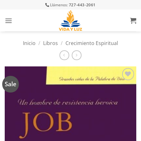
Skip
Llámenos:
727-443-2061
to
content
Inicio
/
Libros
/
Crecimiento Espiritual
Sale
Añadir
a la
lista
de
deseos