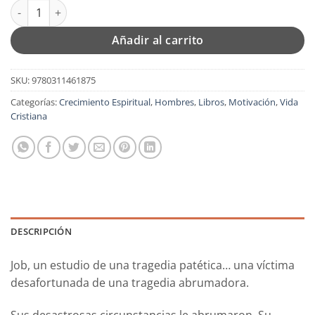
Job: Un hombre de resistencia heróica - Tapa Blanda - Charles 
Añadir al carrito
SKU:
9780311461875
Categorías:
Crecimiento Espiritual
,
Hombres
,
Libros
,
Motivación
,
Vida
Cristiana
DESCRIPCIÓN
Job, un estudio de una tragedia patética… una víctima
desafortunada de una tragedia abrumadora.
Sus desastrosas circunstancias le abrumaron. Su