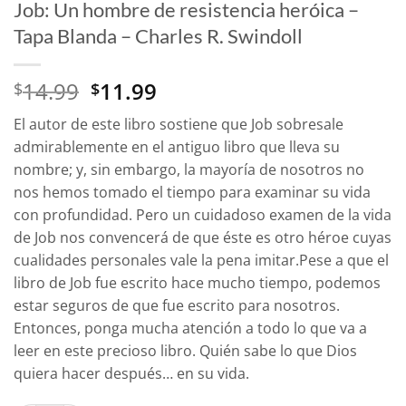
Job: Un hombre de resistencia heróica –
Tapa Blanda – Charles R. Swindoll
El
El
14.99
11.99
$
$
precio
precio
El autor de este libro sostiene que Job sobresale
original
actual
admirablemente en el antiguo libro que lleva su
era:
es:
nombre; y, sin embargo, la mayoría de nosotros no
$14.99.
$11.99.
nos hemos tomado el tiempo para examinar su vida
con profundidad. Pero un cuidadoso examen de la vida
de Job nos convencerá de que éste es otro héroe cuyas
cualidades personales vale la pena imitar.Pese a que el
libro de Job fue escrito hace mucho tiempo, podemos
estar seguros de que fue escrito para nosotros.
Entonces, ponga mucha atención a todo lo que va a
leer en este precioso libro. Quién sabe lo que Dios
quiera hacer después… en su vida.