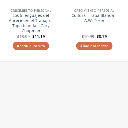
CRECIMIENTO PERSONAL
CRECIMIENTO PERSONAL
Los 5 lenguajes del
Cultura – Tapa Blanda –
Aprecio en el Trabajo –
A.W. Tozer
Tapa blanda – Gary
Chapman
El
El
El
El
$
13.99
$
11.19
$
10.99
$
8.79
precio
precio
precio
precio
original
actual
original
actual
Añadir al carrito
Añadir al carrito
era:
es:
era:
es:
$13.99.
$11.19.
$10.99.
$8.79.