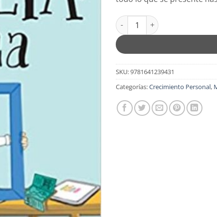
Ofelia, Crea - Volumen 3 - Ta
SKU:
9781641239431
Categorías:
Crecimiento Personal
,
M