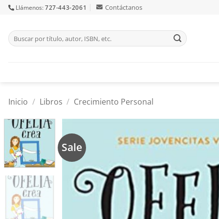
Skip
Contáctanos
Llámenos:
727-443-2061
to
content
Buscar
por:
Inicio
/
Libros
/
Crecimiento Personal
Sale