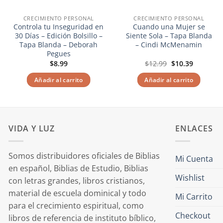
CRECIMIENTO PERSONAL
CRECIMIENTO PERSONAL
Controla tu Inseguridad en
Cuando una Mujer se
30 Días – Edición Bolsillo –
Siente Sola – Tapa Blanda
Tapa Blanda – Deborah
– Cindi McMenamin
Pegues
El
El
$
8.99
$
12.99
$
10.39
precio
precio
original
actual
Añadir al carrito
Añadir al carrito
era:
es:
$12.99.
$10.39.
VIDA Y LUZ
ENLACES
Somos distribuidores oficiales de Biblias
Mi Cuenta
en español, Biblias de Estudio, Biblias
Wishlist
con letras grandes, libros cristianos,
material de escuela dominical y todo
Mi Carrito
para el crecimiento espiritual, como
Checkout
libros de referencia de instituto bíblico,