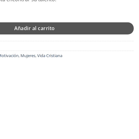
pa Blanda - Omayra Font cantidad
Añadir al carrito
otivación
,
Mujeres
,
Vida Cristiana