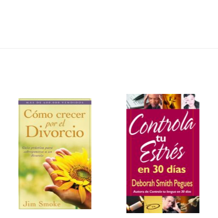
Añadir
Añadir
a la
a la
lista de
lista de
deseos
deseos