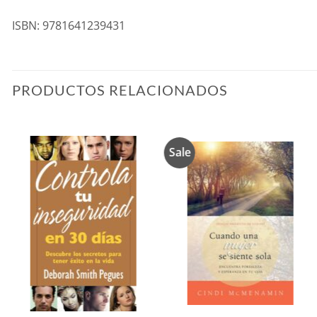
ISBN: 9781641239431
PRODUCTOS RELACIONADOS
Sale
Añadir
Añadir
a la
a la
lista de
lista de
deseos
deseos