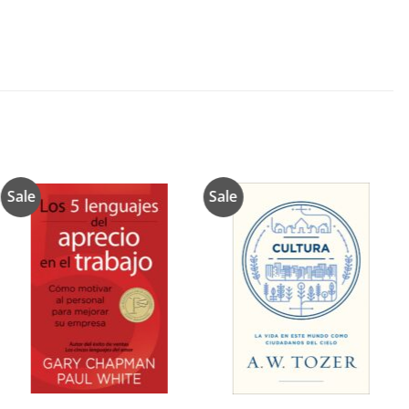
Sale
Sale
Añadir
Añadir
a la
a la
lista de
lista de
deseos
deseos