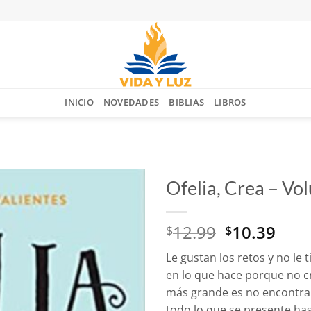
INICIO
NOVEDADES
BIBLIAS
LIBROS
Ofelia, Crea – V
Añadir
El
El
12.99
10.39
a la
$
$
lista
precio
prec
de
Le gustan los retos y no le
original
actu
deseos
en lo que hace porque no c
era:
es:
más grande es no encontrar
$12.99.
$10.
todo lo que se presente has