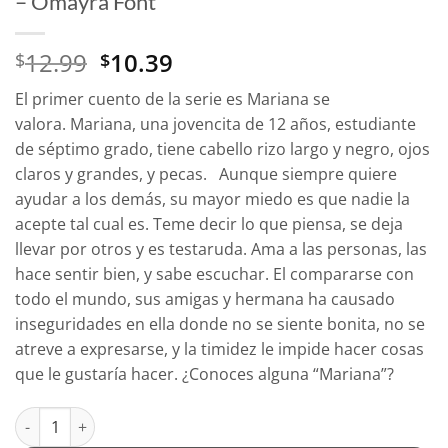
– Omayra Font
El
El
12.99
10.39
$
$
precio
precio
El primer cuento de la serie es
Mariana se
original
actual
valora.
Mariana, una jovencita de 12 años, estudiante
era:
es:
de séptimo grado, tiene cabello rizo largo y negro, ojos
$12.99.
$10.39.
claros y grandes, y pecas. Aunque siempre quiere
ayudar a los demás, su mayor miedo es que nadie la
acepte tal cual es. Teme decir lo que piensa, se deja
llevar por otros y es testaruda. Ama a las personas, las
hace sentir bien, y sabe escuchar. El compararse con
todo el mundo, sus amigas y hermana ha causado
inseguridades en ella donde no se siente bonita, no se
atreve a expresarse, y la timidez le impide hacer cosas
que le gustaría hacer. ¿Conoces alguna “Mariana”?
Mariana Se Valora -Volumen 1- Tapa Blanda - Omayra Font can