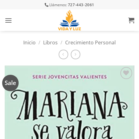
Skip
Llámenos:
727-443-2061
to
content
Inicio
/
Libros
/
Crecimiento Personal
Sale
Añadir
a la
lista
de
deseos